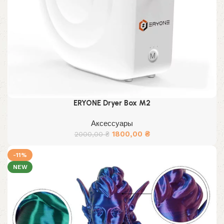
ERYONE Dryer Box M2
Аксессуары
Первоначальная
Текущая
1800,00
₴
2000,00
₴
цена
цена:
составляла
1800,00 ₴.
-11%
2000,00 ₴.
NEW