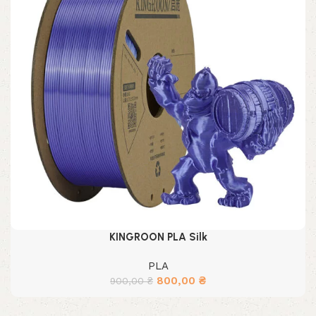
KINGROON PLA Silk
PLA
Первоначальная
Текущая
800,00
₴
900,00
₴
цена
цена:
составляла
800,00 ₴.