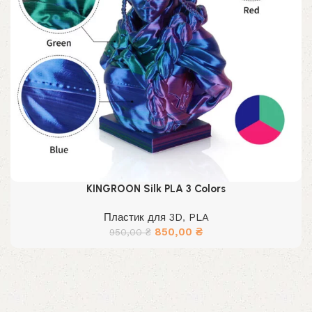
KINGROON Silk PLA 3 Colors
Пластик для 3D
,
PLA
Первоначальная
Текущая
850,00
₴
950,00
₴
цена
цена:
составляла
850,00 ₴.
950,00 ₴.