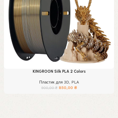
KINGROON Silk PLA 2 Colors
Пластик для 3D
,
PLA
Первоначальная
Текущая
850,00
₴
900,00
₴
цена
цена:
составляла
850,00 ₴.
900,00 ₴.