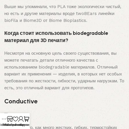
Выше мы упоминали, что PLA тоже экологически чистый,
но есть и другие материалы вроде twoBEars линейки
bioFila и Biome3D от Biome Bioplastics.
Когда стоит использовать biodegradable
материал для 3D печати?
Несмотря на основную цель своего существования, вы
можете печатать детали отличного качества с
использованием biodegradable материалов. Отличный
вариант их применения — изделия, в которых нет особых
требования по жесткости, гибкости, ударным нагрузкам. То
есть, это отличный вариант для прототипов.
Conductive
idebar
Магазин
Избранное
Аккаунт
Корзина
С учетом того, как много жестких, гибких, термостойких