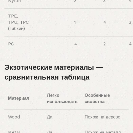
Nylon
3
3
4
TPE,
TPU, TPC
1
4
3
(Гибкий)
PC
4
2
4
Экзотические материалы —
сравнительная таблица
Легко
Особенные
Материал
использовать
свойства
Wood
Да
Похож на дерево
Metal
Да
Похож на металл