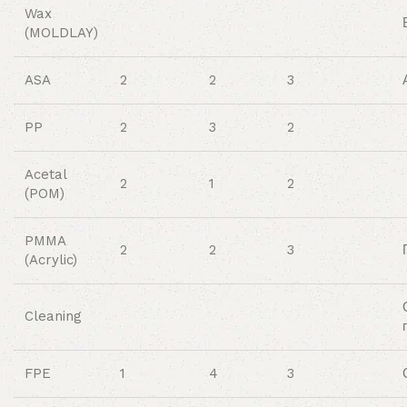
Wax
(MOLDLAY)
ASA
2
2
3
PP
2
3
2
Acetal
2
1
2
(POM)
PMMA
2
2
3
(Acrylic)
Cleaning
FPE
1
4
3