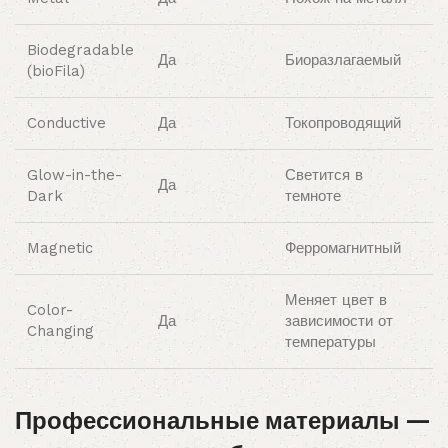
Biodegradable
Да
Биоразлагаемый
(bioFila)
Conductive
Да
Токопроводящий
Glow-in-the-
Светится в
Да
Dark
темноте
Magnetic
Ферромагнитный
Меняет цвет в
Color-
Да
зависимости от
Changing
температуры
Профессиональные материалы —