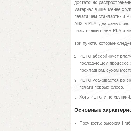
достаточно распространенн
материал чище, менее хруп
печати чем стандартный P
ABS и PLA, два самых рас
пластичный и чем PLA и им
Три пункта, которые следу
PETG абсорбирует влагу 
последующем процессе 3
прохладном, сухом мест
PETG усаживается во вр
печати первых слоев.
Хоть PETG и не хрупкий,
Основные характерис
Прочность: высокая | гиб