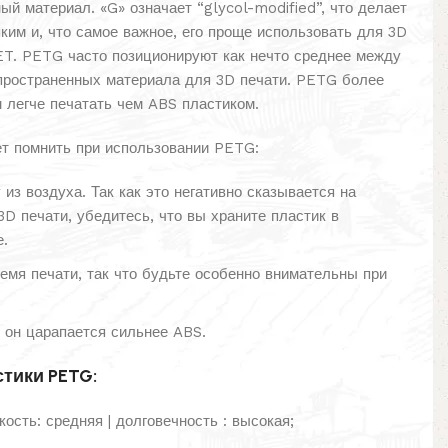
ый материал. «G» означает “glycol-modified”, что делает
ким и, что самое важное, его проще использовать для 3D
ET. PETG часто позиционируют как нечто среднее между
пространенных материала для 3D печати. PETG более
 легче печатать чем ABS пластиком.
ет помнить при использовании PETG:
из воздуха. Так как это негативно сказывается на
D печати, убедитесь, что вы храните пластик в
е.
емя печати, так что будьте особенно внимательны при
 он царапается сильнее ABS.
тики PETG:
кость: средняя | долговечность : высокая;