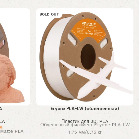
SOLD OUT
A
Eryone PLA-LW (облегченный)
LA
Пластик для 3D
,
PLA
Облегченный филамент Eryone PLA-LW
чальная
Текущая
₴
 Matte PLA
1,75 мм/0,75 кг
цена: