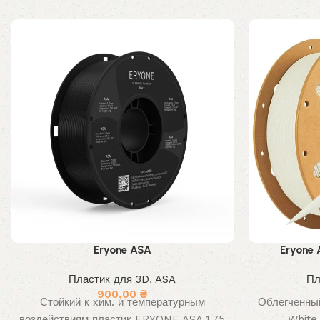
Eryone ASA
Eryone
Пластик для 3D
,
ASA
Пл
900,00
₴
Стойкий к хим. и температурным
Облегченны
воздействиям пластик ERYONE ASA 1,75
White