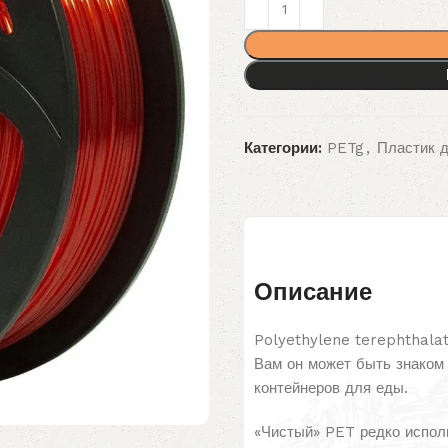
Категории:
PETg
,
Пластик 
Описание
Polyethylene terephthala
Вам он может быть знаком
контейнеров для еды.
«Чистый» PET редко испол