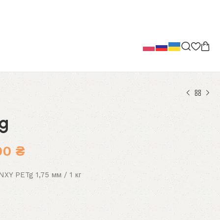
g
оначальная
Текущая
00
₴
цена:
XY PETg 1,75 мм / 1 кг
вляла
400,00 ₴.
0 ₴.