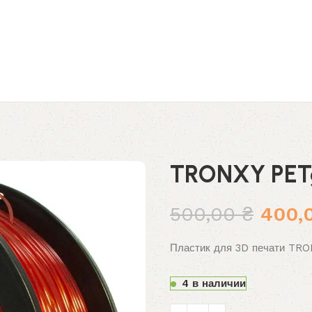
TRONXY PET
Перв
500,00
₴
400,
цена
Пластик для 3D печати TRON
соста
500,0
4 в наличии