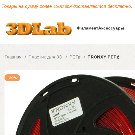
Товары на сумму более 1500 грн доставляются бесплатно.
Филамент
Аксессуары
Главная
Пластик для 3D
PETg
TRONXY PETg
-20%