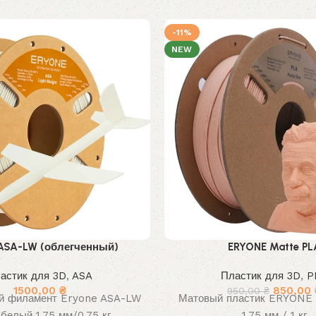
-11%
NEW
 ASA-LW (облегченный)
ERYONE Matte PL
астик для 3D
,
ASA
Пластик для 3D
,
P
Первона
1500,00
₴
850,00
950,00
₴
й филамент Eryone ASA-LW
Матовый пластик ERYONE
цена
 белый 1,75 мм/0,75 кг
1,75 мм / 1 кг