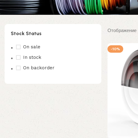
Отображение 
Stock Status
On sale
-10%
In stock
On backorder