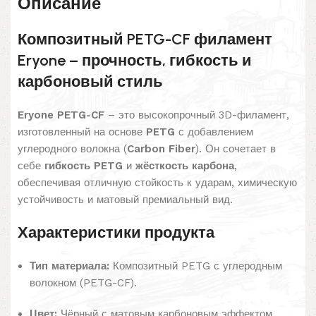
Описание
Композитный PETG-CF филамент
Eryone – прочность, гибкость и
карбоновый стиль
Eryone PETG-CF
– это высокопрочный 3D-филамент,
изготовленный на основе
PETG
с добавлением
углеродного волокна (
Carbon Fiber
). Он сочетает в
себе
гибкость PETG
и
жёсткость карбона
,
обеспечивая отличную стойкость к ударам, химическую
устойчивость и матовый премиальный вид.
Характеристики продукта
Тип материала:
Композитный PETG с углеродным
волокном (PETG-CF).
Цвет:
Чёрный с матовым карбоновым эффектом.