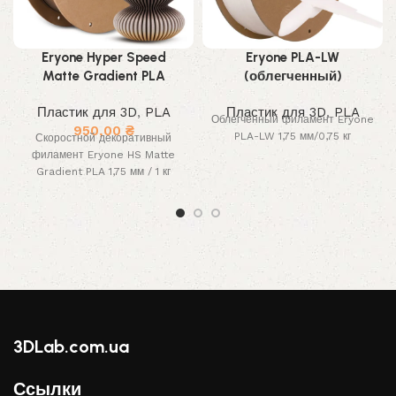
Eryone Hyper Speed
Eryone PLA-LW
Matte Gradient PLA
(облегченный)
Пластик для 3D
,
PLA
Пластик для 3D
,
PLA
Облегченный филамент Eryone
950,00
₴
PLA-LW 1,75 мм/0,75 кг
Скоростной декоративный
филамент Eryone HS Matte
Gradient PLA 1,75 мм / 1 кг
3DLab.com.ua
Ссылки